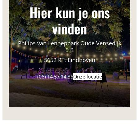
Hier kun je ons
vinden
Philips van Lenneppark Oude Vensedijk
5 B
5652 RT, Eindhoven
joamdestoppelaar@gmail.com
(06) 14 57 14 36
Onze locatie